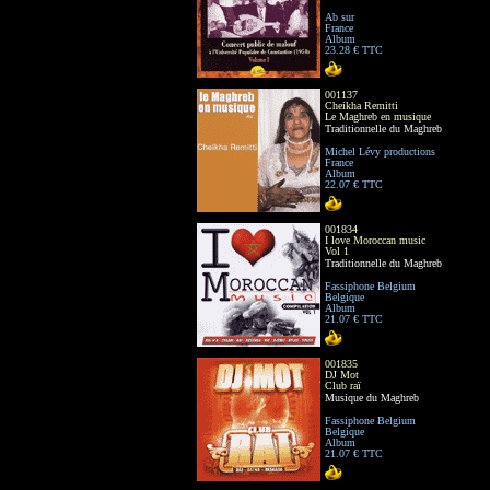
Ab sur
France
Album
23.28 € TTC
001137
Cheikha Remitti
Le Maghreb en musique
Traditionnelle du Maghreb
Michel Lévy productions
France
Album
22.07 € TTC
001834
I love Moroccan music
Vol 1
Traditionnelle du Maghreb
Fassiphone Belgium
Belgique
Album
21.07 € TTC
001835
DJ Mot
Club raï
Musique du Maghreb
Fassiphone Belgium
Belgique
Album
21.07 € TTC