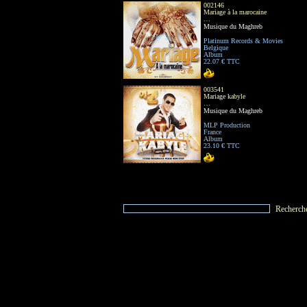
002146
Mariage à la marocaine
…
Musique du Maghreb
Platinum Records & Movies
Belgique
Album
22.07 € TTC
003541
Mariage kabyle
…
Musique du Maghreb
MLP Production
France
Album
23.10 € TTC
Recherch