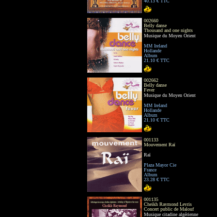
40.13 € TTC
002660
Belly danse
Thousand and one nights
Musique du Moyen Orient
MM Ireland
Hollande
Album
21.10 € TTC
002662
Belly danse
Fever
Musique du Moyen Orient
MM Ireland
Hollande
Album
21.10 € TTC
001133
Mouvement Raï
Raï
Plaza Mayor Cie
France
Album
23.28 € TTC
001135
Cheikh Raymond Leyris
Concert public de Malouf
Musique citadine algérienne