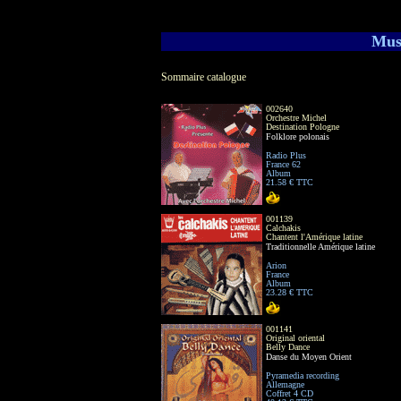
Mus
Sommaire catalogue
002640
Orchestre Michel
Destination Pologne
Folklore polonais
Radio Plus
France 62
Album
21.58 € TTC
001139
Calchakis
Chantent l'Amérique latine
Traditionnelle Amérique latine
Arion
France
Album
23.28 € TTC
001141
Original oriental
Belly Dance
Danse du Moyen Orient
Pyramedia recording
Allemagne
Coffret 4 CD