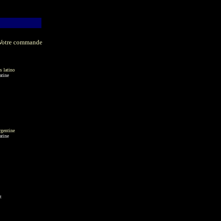
Votre commande
s latino
atine
rgentine
atine
t