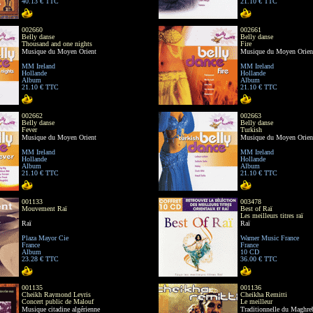
40.13 € TTC
21.10 € TTC
002660
002661
Belly danse
Belly danse
Thousand and one nights
Fire
Musique du Moyen Orient
Musique du Moyen Orien
MM Ireland
MM Ireland
Hollande
Hollande
Album
Album
21.10 € TTC
21.10 € TTC
002662
002663
Belly danse
Belly danse
Fever
Turkish
Musique du Moyen Orient
Musique du Moyen Orien
MM Ireland
MM Ireland
Hollande
Hollande
Album
Album
21.10 € TTC
21.10 € TTC
001133
003478
Mouvement Raï
Best of Raï
Les meilleurs titres raï
Raï
Raï
Plaza Mayor Cie
Warner Music France
France
France
Album
10 CD
23.28 € TTC
36.00 € TTC
001135
001136
Cheikh Raymond Leyris
Cheikha Remitti
Concert public de Malouf
Le meilleur
Musique citadine algérienne
Traditionnelle du Maghre