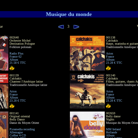
Musique du monde
ue
3
002640
001138
Orchestre Michel
Calchakis
Destination Pologne
Harpe, marimba et guitare
Folklore polonais
Traditionnelle Amérique l
Radio Plus
Arion
France 62
France
Album
Album
21.58 € TTC
23.28 € TTC
001139
001140
Calchakis
Calchakis
Chantent l'Amérique latine
Flûtes, guitares, chants A
Traditionnelle Amérique latine
Traditionnelle Amérique l
Arion
Arion
France
France
Album
Album
23.28 € TTC
23.28 € TTC
001141
002659
Original oriental
Belly danse
Belly Dance
Nights
Danse du Moyen Orient
Musique du Moyen Orien
Pyramedia recording
MM Ireland
Allemagne
Hollande
Coffret 4 CD
Album