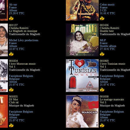
Ab sur
Créon music
France
France
Album
3 CD
23.28 € TTC
31.61 € TTC
001137
002436
Cheikha Remitti
Cheikha Remitti
Le Maghreb en musique
Double best
Traditionnelle du Maghreb
Traditionnelle du Maghre
Michel Lévy productions
MLP
France
France
Album
Double album
22.07 € TTC
27.10 € TTC
001834
001869
I love Moroccan music
I love Tunisian music
Vol 1
Vol 1
Traditionnelle du Maghreb
Traditionnelle du Maghre
Fassiphone Belgium
Fassiphone Belgium
Belgique
Belgique
Album
Album
21.07 € TTC
21.07 € TTC
001835
001838
DJ Mot
Le mariage marocain
Club raï
Vol 5
Musique du Maghreb
Musique du Maghreb
Fassiphone Belgium
Fassiphone Belgium
Belgique
Belgique
Album
Album
21.07 € TTC
21.07 € TTC