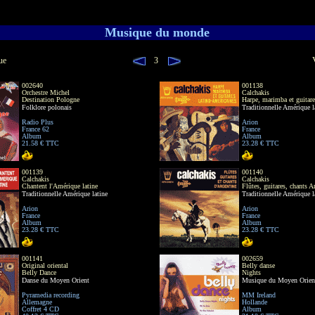
Musique du monde
ue
3
002640
001138
Orchestre Michel
Calchakis
Destination Pologne
Harpe, marimba et guitare
Folklore polonais
Traditionnelle Amérique l
Radio Plus
Arion
France 62
France
Album
Album
21.58 € TTC
23.28 € TTC
001139
001140
Calchakis
Calchakis
Chantent l'Amérique latine
Flûtes, guitares, chants A
Traditionnelle Amérique latine
Traditionnelle Amérique l
Arion
Arion
France
France
Album
Album
23.28 € TTC
23.28 € TTC
001141
002659
Original oriental
Belly danse
Belly Dance
Nights
Danse du Moyen Orient
Musique du Moyen Orien
Pyramedia recording
MM Ireland
Allemagne
Hollande
Coffret 4 CD
Album