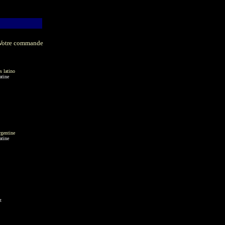
Votre commande
s latino
atine
rgentine
atine
t