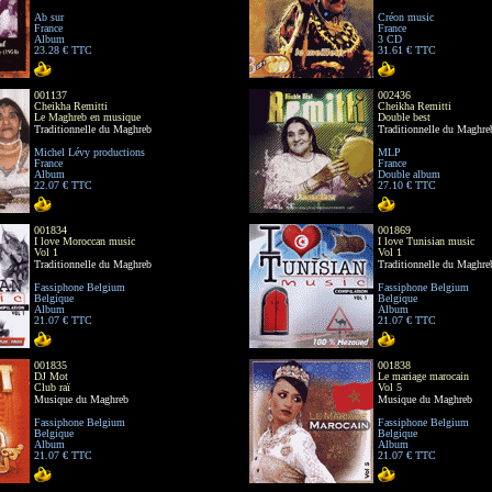
Ab sur
Créon music
France
France
Album
3 CD
23.28 € TTC
31.61 € TTC
001137
002436
Cheikha Remitti
Cheikha Remitti
Le Maghreb en musique
Double best
Traditionnelle du Maghreb
Traditionnelle du Maghre
Michel Lévy productions
MLP
France
France
Album
Double album
22.07 € TTC
27.10 € TTC
001834
001869
I love Moroccan music
I love Tunisian music
Vol 1
Vol 1
Traditionnelle du Maghreb
Traditionnelle du Maghre
Fassiphone Belgium
Fassiphone Belgium
Belgique
Belgique
Album
Album
21.07 € TTC
21.07 € TTC
001835
001838
DJ Mot
Le mariage marocain
Club raï
Vol 5
Musique du Maghreb
Musique du Maghreb
Fassiphone Belgium
Fassiphone Belgium
Belgique
Belgique
Album
Album
21.07 € TTC
21.07 € TTC