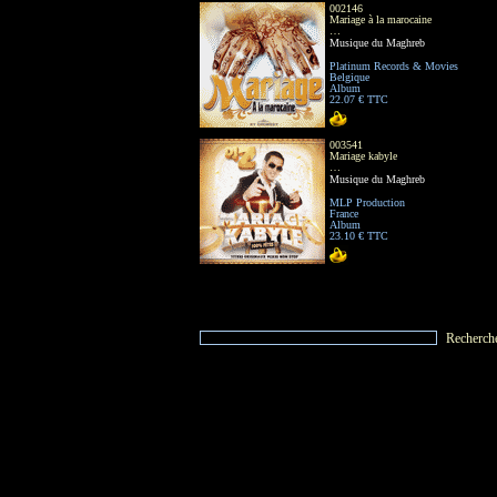
002146
Mariage à la marocaine
…
Musique du Maghreb
Platinum Records & Movies
Belgique
Album
22.07 € TTC
003541
Mariage kabyle
…
Musique du Maghreb
MLP Production
France
Album
23.10 € TTC
Recherch