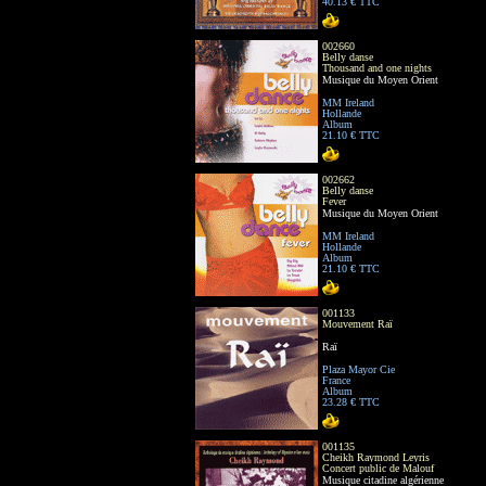
40.13 € TTC
002660
Belly danse
Thousand and one nights
Musique du Moyen Orient
MM Ireland
Hollande
Album
21.10 € TTC
002662
Belly danse
Fever
Musique du Moyen Orient
MM Ireland
Hollande
Album
21.10 € TTC
001133
Mouvement Raï
Raï
Plaza Mayor Cie
France
Album
23.28 € TTC
001135
Cheikh Raymond Leyris
Concert public de Malouf
Musique citadine algérienne