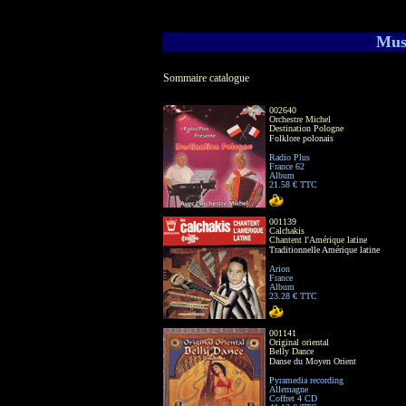
Mus
Sommaire catalogue
002640
Orchestre Michel
Destination Pologne
Folklore polonais
Radio Plus
France 62
Album
21.58 € TTC
001139
Calchakis
Chantent l'Amérique latine
Traditionnelle Amérique latine
Arion
France
Album
23.28 € TTC
001141
Original oriental
Belly Dance
Danse du Moyen Orient
Pyramedia recording
Allemagne
Coffret 4 CD