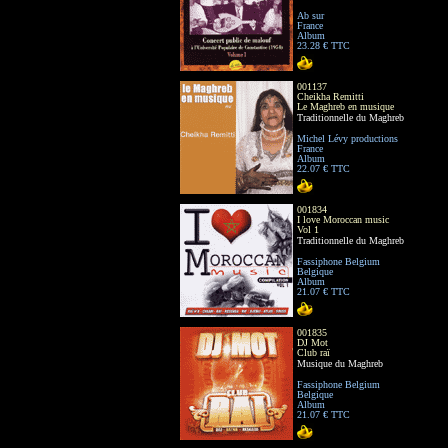
Ab sur
France
Album
23.28 € TTC
001137
Cheikha Remitti
Le Maghreb en musique
Traditionnelle du Maghreb
Michel Lévy productions
France
Album
22.07 € TTC
001834
I love Moroccan music
Vol 1
Traditionnelle du Maghreb
Fassiphone Belgium
Belgique
Album
21.07 € TTC
001835
DJ Mot
Club raï
Musique du Maghreb
Fassiphone Belgium
Belgique
Album
21.07 € TTC