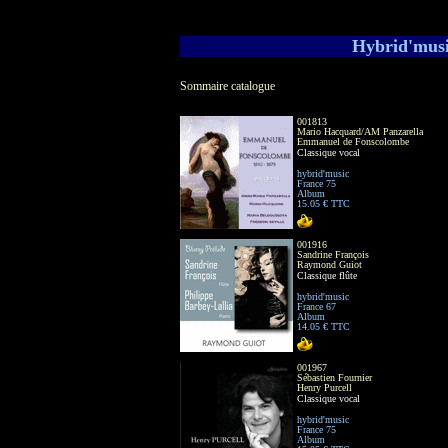
Hybrid'music
Sommaire catalogue
001813
Mario Hacquard/AM Panzarella
Emmanuel de Fonscolombe
Classique vocal
hybrid'music
France 75
Album
15.05 € TTC
001916
Sandrine François
Raymond Guiot
Classique flûte
hybrid'music
France 67
Album
14.05 € TTC
001967
Sébastien Fournier
Henry Purcell
Classique vocal
hybrid'music
France 75
Album