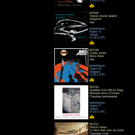
15.05 € TTC
002028
Vincent Jourde Quartet
Semper-fi
Jazz
hybrid'music
France 75
Album
11.04 € TTC
002158
Cordes avides
Moon blues
Jazz
hybrid'music
France 93
Digipack
15.05 € TTC
002220
Jonathan Crow/Mi-Sa Yang
Musique russe à Giverny
Classique instrumental
hybrid'music
France 27
Album
10.03 € TTC
002251
Patrick Garayt
Le ténor dans tous ses éclats
Classique vocal