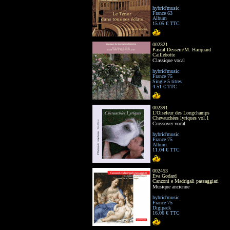
hybrid'music
France 63
Album
15.05 € TTC
002321
Pascal Dessein/M. Hacquard
Caillebotte
Classique vocal
hybrid'music
France 75
Single 5 titres
4.51 € TTC
002391
L'Oiseleur des Longchamps
Chevauchées lyriques vol.1
Crossover vocal
hybrid'music
France 75
Album
11.04 € TTC
002453
Eva Godard
Canzoni e Madrigali passaggiati
Musique ancienne
hybrid'music
France 75
Digipack
16.06 € TTC