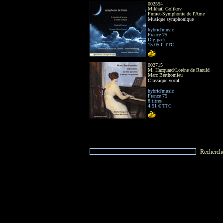
002554
Mikhail Golikov
Fumet-Symphonie de l'Ame
Musique symphonique
hybrid'music
France 75
Digipack
15.05 € TTC
002715
M. Hacquard/Lorène de Ratuld
Marc Berthomieu
Classique vocal
hybrid'music
France 75
8 titres
4.51 € TTC
Recherch