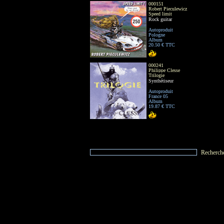
000151
Robert Pieculewicz
Speed limit
Rock guitar
Autoproduit
Pologne
Album
20.50 € TTC
000241
Philippe Clesse
Trilogie
Synthétiseur
Autoproduit
France 05
Album
19.87 € TTC
Recherch