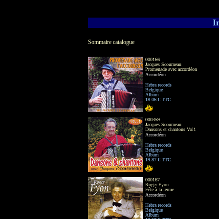
I
Sommaire catalogue
000166
Jacques Scourneau
Promenade avec accordéon
Accordéon
Hebra records
Belgique
Album
18.06 € TTC
000359
Jacques Scourneau
Dansons et chantons Vol1
Accordéon
Hebra records
Belgique
Album
19.87 € TTC
000167
Roger Fyon
Fête à la ferme
Accordéon
Hebra records
Belgique
Album