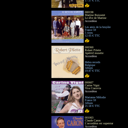
17.57 € TTC
000198
Martine Buisseret
Le rêve de Martine
Accordéon
Les amis de la bruyère
France 59
5 titres
12.05 € TTC
000360
Robert Pilette
Apéritif musette
Accordéon
Hebra records
Belgique
Album
19.87 € TTC
000607
Carine Vigni
Viva Cracovia
Accordéon
Marianne Mélodie
France 59
Album
21.58 € TTC
001063
Claude Caron
L'accordéon est superstar
Accordéon