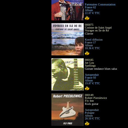
Partenaires Communiation
France 62
Album
22.07 € TTC
000075
Corinne de Saint Angel
Voyages en île de Ré
Clavier
Korol diffusion
France 17
Album
18.36 € TTC
000185
Jay Lou
Spellings
Guitare tendance blues salsa
Autoproduit
France 93
Album
19.87 € TTC
000149
Robert Pieculewicz
Fly free
Rock guitar
Autoproduit
Pologne
Album
20.50 € TTC