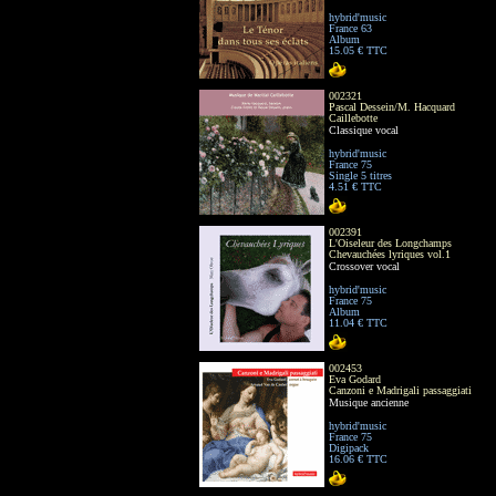
hybrid'music
France 63
Album
15.05 € TTC
002321
Pascal Dessein/M. Hacquard
Caillebotte
Classique vocal
hybrid'music
France 75
Single 5 titres
4.51 € TTC
002391
L'Oiseleur des Longchamps
Chevauchées lyriques vol.1
Crossover vocal
hybrid'music
France 75
Album
11.04 € TTC
002453
Eva Godard
Canzoni e Madrigali passaggiati
Musique ancienne
hybrid'music
France 75
Digipack
16.06 € TTC