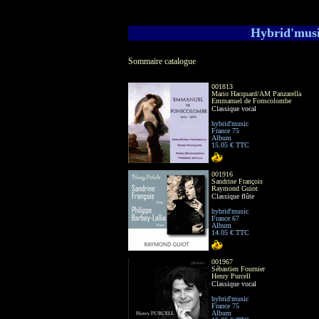
Hybrid'music
Sommaire catalogue
001813
Mario Hacquard/AM Panzarella
Emmanuel de Fonscolombe
Classique vocal
hybrid'music
France 75
Album
15.05 € TTC
001916
Sandrine François
Raymond Guiot
Classique flûte
hybrid'music
France 67
Album
14.05 € TTC
001967
Sébastien Fournier
Henry Purcell
Classique vocal
hybrid'music
France 75
Album