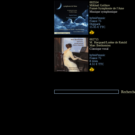
002554
Mikhail Golikov
Fumet-Symphonie de l'Ame
Musique symphonique
hybrid'music
France 75
Digipack
15.05 € TTC
002715
M. Hacquard/Lorène de Ratuld
Marc Berthomieu
Classique vocal
hybrid'music
France 75
8 titres
4.51 € TTC
Recherch