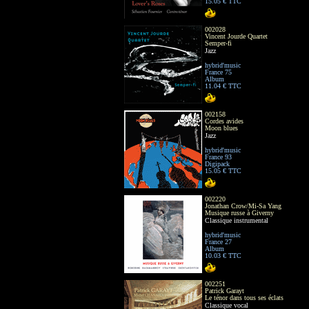
15.05 € TTC
002028
Vincent Jourde Quartet
Semper-fi
Jazz
hybrid'music
France 75
Album
11.04 € TTC
002158
Cordes avides
Moon blues
Jazz
hybrid'music
France 93
Digipack
15.05 € TTC
002220
Jonathan Crow/Mi-Sa Yang
Musique russe à Giverny
Classique instrumental
hybrid'music
France 27
Album
10.03 € TTC
002251
Patrick Garayt
Le ténor dans tous ses éclats
Classique vocal