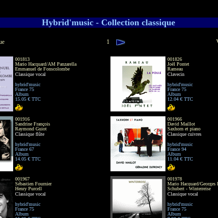
Hybrid'music - Collection classique
ue
1
001813
001826
Mario Hacquard/AM Panzarella
Joël Pontet
Emmanuel de Fonscolombe
Rameau
Classique vocal
Clavecin
hybrid'music
hybrid'music
France 75
France 75
Album
Album
15.05 € TTC
12.04 € TTC
001916
001966
Sandrine François
David Maillot
Raymond Guiot
Saxhorn et piano
Classique flûte
Classique cuivres
hybrid'music
hybrid'music
France 67
France 94
Album
Album
14.05 € TTC
11.04 € TTC
001967
001978
Sébastien Fournier
Mario Hacquard/Georges
Henry Purcell
Schubert - Winterreise
Classique vocal
Classique vocal
hybrid'music
hybrid'music
France 75
France 75
Album
Album