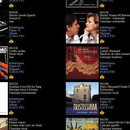
15.05 € TTC
7.98 € TTC
002028
002136
Vincent Jourde Quartet
Michel Strauss/M.Beloou
Semper-fi
Schubert - Schumann
Jazz
Classique violoncelle
hybrid'music
hybrid'music
France 75
France 75
Album
Digipack
11.04 € TTC
15.05 € TTC
002158
002214
Cordes avides
Laurent Hacquard
Moon blues
Hautbois au salon romant
Jazz
Classique hautbois
hybrid'music
hybrid'music
France 93
France 75
Digipack
Album
15.05 € TTC
10.03 € TTC
002220
002246
Jonathan Crow/Mi-Sa Yang
Mario Hacquard/Claude C
Musique russe à Giverny
Tristissima
Classique instrumental
Crossover vocal
hybrid'music
hybrid'music
France 27
France 75
Album
Album
10.03 € TTC
8.42 € TTC
002251
002291
Patrick Garayt
Arte Combo/Olivier Calm
Le ténor dans tous ses éclats
Caravane gazelle
Classique vocal
Classique jeunesse