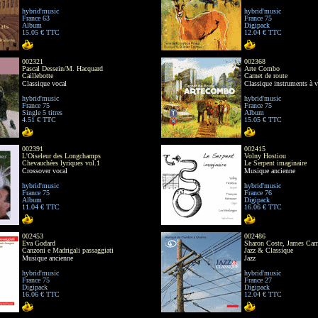
hybrid'music
hybrid'music
France 63
France 75
Album
Digipack
15.05 € TTC
12.04 € TTC
002321
002368
Pascal Dessein/M. Hacquard
Arte Combo
Caillebotte
Carnet de route
Classique vocal
Classique instruments à v
hybrid'music
hybrid'music
France 75
France 75
Single 5 titres
Album
4.51 € TTC
15.05 € TTC
002391
002415
L'Oiseleur des Longchamps
Volny Hostiou
Chevauchées lyriques vol.1
Le Serpent imaginaire
Crossover vocal
Musique ancienne
hybrid'music
hybrid'music
France 75
France 76
Album
Digipack
11.04 € TTC
16.06 € TTC
002453
002486
Eva Godard
Sharon Coste, James Cam
Canzoni e Madrigali passaggiati
Jazz & Classique
Musique ancienne
Jazz
hybrid'music
hybrid'music
France 75
France 27
Digipack
Digipack
16.06 € TTC
12.04 € TTC