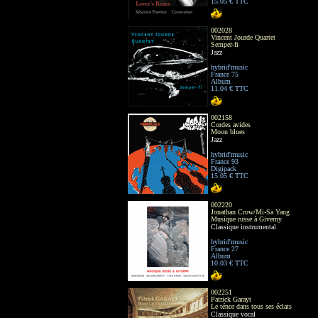
15.05 € TTC
002028
Vincent Jourde Quartet
Semper-fi
Jazz
hybrid'music
France 75
Album
11.04 € TTC
002158
Cordes avides
Moon blues
Jazz
hybrid'music
France 93
Digipack
15.05 € TTC
002220
Jonathan Crow/Mi-Sa Yang
Musique russe à Giverny
Classique instrumental
hybrid'music
France 27
Album
10.03 € TTC
002251
Patrick Garayt
Le ténor dans tous ses éclats
Classique vocal