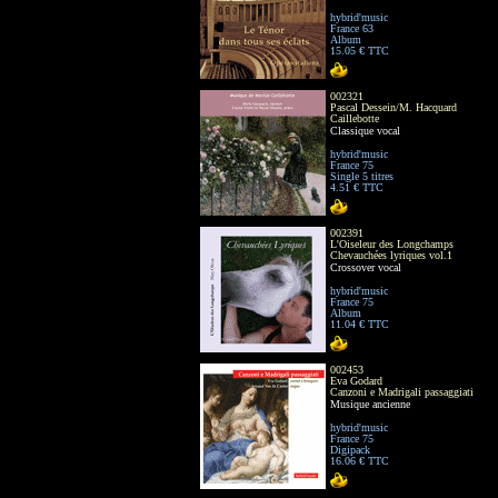
hybrid'music
France 63
Album
15.05 € TTC
002321
Pascal Dessein/M. Hacquard
Caillebotte
Classique vocal
hybrid'music
France 75
Single 5 titres
4.51 € TTC
002391
L'Oiseleur des Longchamps
Chevauchées lyriques vol.1
Crossover vocal
hybrid'music
France 75
Album
11.04 € TTC
002453
Eva Godard
Canzoni e Madrigali passaggiati
Musique ancienne
hybrid'music
France 75
Digipack
16.06 € TTC