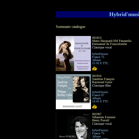
Hybrid'music
Sommaire catalogue
001813
Mario Hacquard/AM Panzarella
Emmanuel de Fonscolombe
Classique vocal
hybrid'music
France 75
Album
15.05 € TTC
001916
Sandrine François
Raymond Guiot
Classique flûte
hybrid'music
France 67
Album
14.05 € TTC
001967
Sébastien Fournier
Henry Purcell
Classique vocal
hybrid'music
France 75
Album