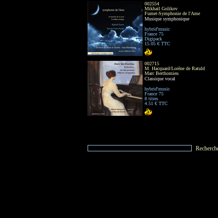
002554
Mikhail Golikov
Fumet-Symphonie de l'Ame
Musique symphonique
hybrid'music
France 75
Digipack
15.05 € TTC
002715
M. Hacquard/Lorène de Ratuld
Marc Berthomieu
Classique vocal
hybrid'music
France 75
8 titres
4.51 € TTC
Recherch