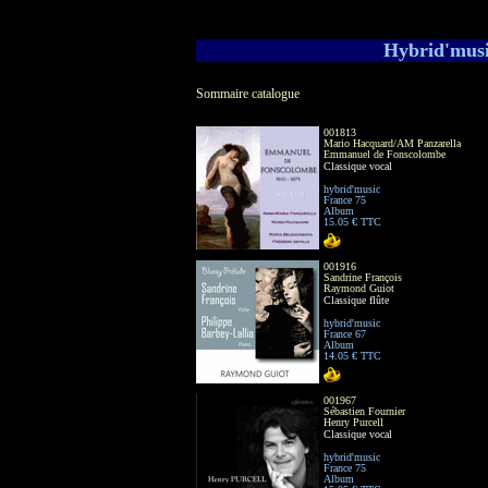
Hybrid'music
Sommaire catalogue
001813
Mario Hacquard/AM Panzarella
Emmanuel de Fonscolombe
Classique vocal
hybrid'music
France 75
Album
15.05 € TTC
001916
Sandrine François
Raymond Guiot
Classique flûte
hybrid'music
France 67
Album
14.05 € TTC
001967
Sébastien Fournier
Henry Purcell
Classique vocal
hybrid'music
France 75
Album