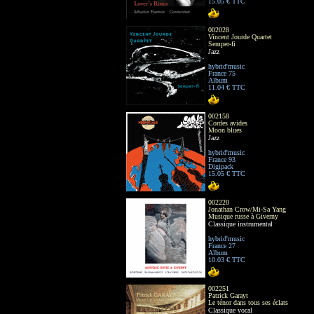
15.05 € TTC
002028
Vincent Jourde Quartet
Semper-fi
Jazz
hybrid'music
France 75
Album
11.04 € TTC
002158
Cordes avides
Moon blues
Jazz
hybrid'music
France 93
Digipack
15.05 € TTC
002220
Jonathan Crow/Mi-Sa Yang
Musique russe à Giverny
Classique instrumental
hybrid'music
France 27
Album
10.03 € TTC
002251
Patrick Garayt
Le ténor dans tous ses éclats
Classique vocal