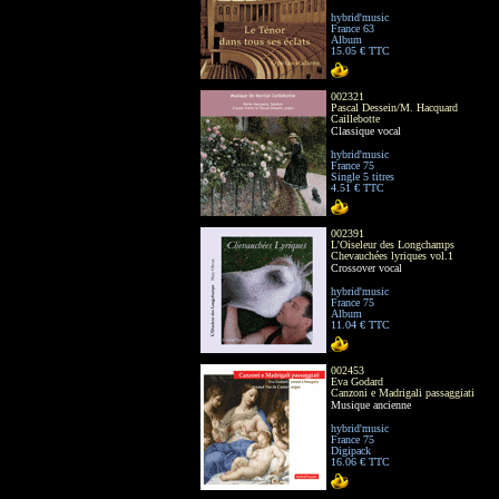
hybrid'music
France 63
Album
15.05 € TTC
002321
Pascal Dessein/M. Hacquard
Caillebotte
Classique vocal
hybrid'music
France 75
Single 5 titres
4.51 € TTC
002391
L'Oiseleur des Longchamps
Chevauchées lyriques vol.1
Crossover vocal
hybrid'music
France 75
Album
11.04 € TTC
002453
Eva Godard
Canzoni e Madrigali passaggiati
Musique ancienne
hybrid'music
France 75
Digipack
16.06 € TTC