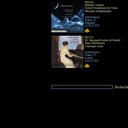
002554
Mikhail Golikov
Fumet-Symphonie de l'Ame
Musique symphonique
hybrid'music
France 75
Digipack
15.05 € TTC
002715
M. Hacquard/Lorène de Ratuld
Marc Berthomieu
Classique vocal
hybrid'music
France 75
8 titres
4.51 € TTC
Recherch