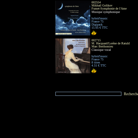
002554
Mikhail Golikov
Fumet-Symphonie de l'Ame
Musique symphonique
hybrid'music
France 75
Digipack
15.05 € TTC
002715
M. Hacquard/Lorène de Ratuld
Marc Berthomieu
Classique vocal
hybrid'music
France 75
8 titres
4.51 € TTC
Recherch