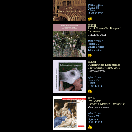
hybrid'music
France 63
Album
15.05 € TTC
002321
Pascal Dessein/M. Hacquard
Caillebotte
Classique vocal
hybrid'music
France 75
Single 5 titres
4.51 € TTC
002391
L'Oiseleur des Longchamps
Chevauchées lyriques vol.1
Crossover vocal
hybrid'music
France 75
Album
11.04 € TTC
002453
Eva Godard
Canzoni e Madrigali passaggiati
Musique ancienne
hybrid'music
France 75
Digipack
16.06 € TTC