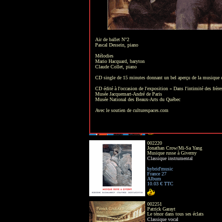
15.05 € TTC
002028
Vincent Jourde Quartet
Semper-fi
Jazz
Air de ballet N°2
Pascal Dessein, piano
hybrid'music
France 75
Mélodies
Album
Mario Hacquard, baryton
11.04 € TTC
Claude Collet, piano
CD single de 15 minutes donnant un bel aperçu de la musique du
002158
Cordes avides
CD édité à l'occasion de l'exposition « Dans l'intimité des frère
Moon blues
Musée Jacquemart-André de Paris
Jazz
Musée National des Beaux-Arts du Québec
hybrid'music
Avec le soutien de culturespaces.com
France 93
Digipack
15.05 € TTC
002220
Jonathan Crow/Mi-Sa Yang
Musique russe à Giverny
Classique instrumental
hybrid'music
France 27
Album
10.03 € TTC
002251
Patrick Garayt
Le ténor dans tous ses éclats
Classique vocal