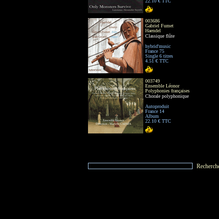
22.10 € TTC
003686
Gabriel Fumet
Haendel
Classique flûte
hybrid'music
France 75
Single 6 titres
4.51 € TTC
003749
Ensemble Léonor
Polyphonies françaises
Chorale polyphonique
Autoproduit
France 14
Album
22.10 € TTC
Recherch