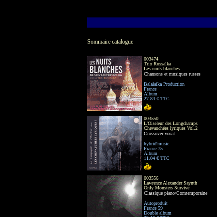
Sommaire catalogue
003474
Trio Russalka
Les nuits blanches
Chansons et musiques russes
Balalaïka Production
France
Album
27.84 € TTC
003550
L'Oiseleur des Longchamps
Chevauchées lyriques Vol.2
Crossover vocal
hybrid'music
France 75
Album
11.04 € TTC
003556
Lawrence Alexander Saynth
Only Monsters Survive
Classique piano/Comtemporaine
Autoproduit
France 59
Double album