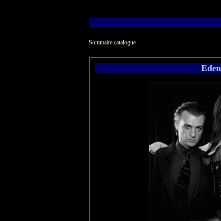
Sommaire catalogue
001790
Caine
Eden
Panoramique
Chansons pop
Autoproduit
France 66
Album
19.87 € TTC
002228
Cosmi
La cour des grands
Pop rock
Autoproduit
France 59
4 titres
12.04 € TTC
001818
Edenmix
Face à face
Pop française
Ciamco
France 94
Album