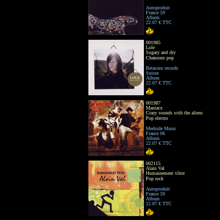
Autoproduit
France 59
Album
22.07 € TTC
001985
Lole
Sugary and dry
Chansons pop
Betacorn records
Suisse
Album
22.07 € TTC
001987
Maniacx
Crazy sounds with the aliens
Pop electro
Medside Music
France 06
Album
22.07 € TTC
002115
Alain Val
Humainement vôtre
Pop rock
Autoproduit
France 59
Album
22.87 € TTC