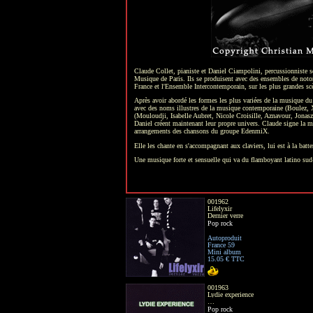
12.04 € TTC
001877
New Life
Feeling a dream
Pop rock
Autoproduit
Claude Collet, pianiste et Daniel Ciampolini, percussionniste 
France 94
Musique de Paris. Ils se produisent avec des ensembles de not
5 titres
France et l'Ensemble Intercontemporain, sur les plus grandes s
9.64 € TTC
Après avoir abordé les formes les plus variées de la musique du 
avec des noms illustres de la musique contemporaine (Boulez, Xen
001909
(Mouloudji, Isabelle Aubret, Nicole Croisille, Aznavour, Jonas
Yules
Daniel créent maintenant leur propre univers. Claude signe la mus
The release
arrangements des chansons du groupe EdenmiX.
Pop
Elle les chante en s'accompagnant aux claviers, lui est à la batte
Productions Spéciales
France 21
Une musique forte et sensuelle qui va du flamboyant latino s
Album
22.07 € TTC
001962
Lifelyxir
Dernier verre
Pop rock
Autoproduit
France 59
Mini album
15.05 € TTC
001963
Lydie experience
…
Pop rock