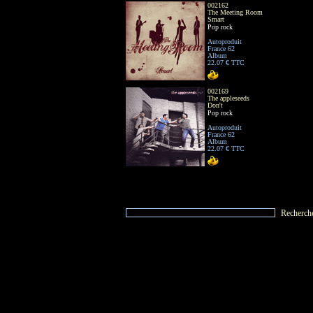
002162
The Meeting Room
Smart
Pop rock
Autoproduit
France 62
Album
22.07 € TTC
002169
The appleseeds
Don't
Pop rock
Autoproduit
France 62
Album
22.07 € TTC
Recherch